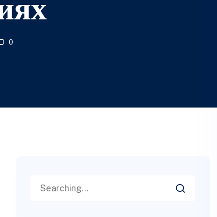
иях
0
Search
for: