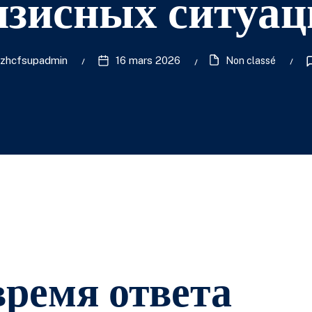
изисных ситуац
zhcfsupadmin
16 mars 2026
Non classé
ремя ответа