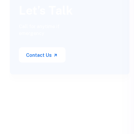
Let’s Talk
Call for anytime if
emergency
Contact Us