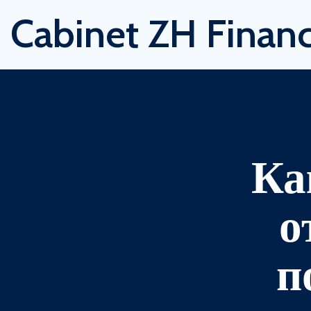
Cabinet ZH Financ
Ка
о
п